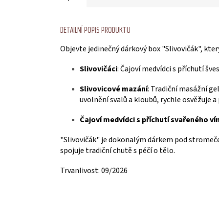
DETAILNÍ POPIS PRODUKTU
Objevte jedinečný dárkový box "Slivovičák", kter
Slivovičáci
: Čajoví medvídci s příchutí šv
Slivovicové mazání
: Tradiční masážní ge
uvolnění svalů a kloubů, rychle osvěžuje a
Čajoví medvídci s příchutí svařeného ví
"Slivovičák" je dokonalým dárkem pod stromeček 
spojuje tradiční chutě s péčí o tělo.
Trvanlivost: 09/2026