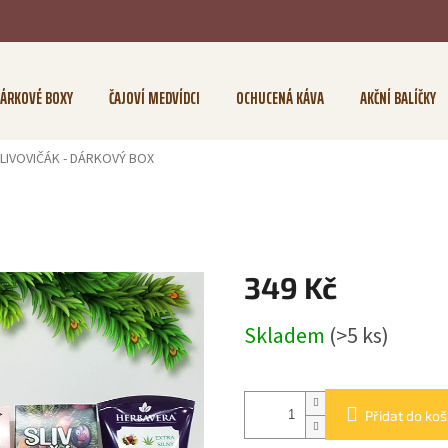
ÁRKOVÉ BOXY
ČAJOVÍ MEDVÍDCI
OCHUCENÁ KÁVA
AKČNÍ BALÍČKY
LIVOVIČÁK - DÁRKOVÝ BOX
349 Kč
Měrná
Skladem
(>5 ks)
cena:
Přidat do koš