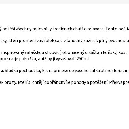
ý potěší všechny milovníky tradičních chutí a relaxace. Tento pečl
estky, kteří promění váš šálek čaje v lahodný zážitek plný ovocné sl
l inspirovaný valašskou slivovicí, obohacený o kaštan koňský, kostiv
 prokrvuje pokožku, aniž by ji vysušoval, 250ml
na
: Sladká pochoutka, která přinese do vašeho šálku atmosféru zim
pro ty, kteří si chtějí dopřát chvíle pohody a potěšení. Překvapt