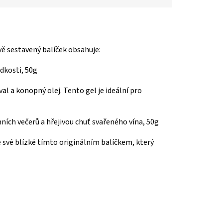
ivě sestavený balíček obsahuje:
adkosti, 50g
al a konopný olej. Tento gel je ideální pro
ních večerů a hřejivou chuť svařeného vína, 50g
e své blízké tímto originálním balíčkem, který