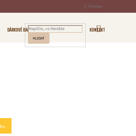
Přihlášení
NÁKUPNÍ
DÁRKOVÉ BALENÍ
KOŘENÍ
O NÁS
KONTAKTY
KOŠÍK
HLEDAT
íku