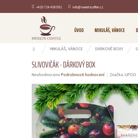
Přejít
+420 724 458 092
info@sweetscoffee.cz
na
obsah
ÚVOD
MIKULÁŠ, VÁNOCE
D
Domů
MIKULÁŠ, VÁNOCE
DÁRKOVÉ BOXY
S
SLIVOVIČÁK - DÁRKOVÝ BOX
Průměrné
Neohodnoceno
Podrobnosti hodnocení
Značka:
LIPOO
hodnocení
produktu
je
0,0
z
5
hvězdiček.