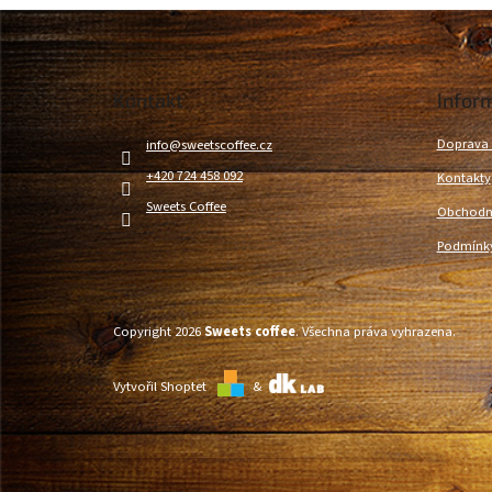
Z
á
p
a
Kontakt
Infor
t
í
Doprava 
info
@
sweetscoffee.cz
+420 724 458 092
Kontakty
Sweets Coffee
Obchodn
Podmínky
Copyright 2026
Sweets coffee
. Všechna práva vyhrazena.
Vytvořil Shoptet
&