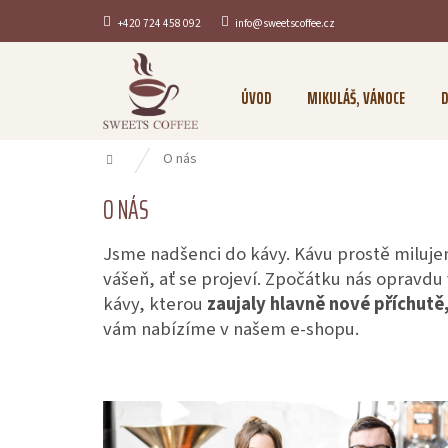
Přejít
+420 724 458 092
info@sweetscoffee.cz
na
obsah
ÚVOD
MIKULÁŠ, VÁNOCE
D
Domů
O nás
O NÁS
Jsme nadšenci do kávy. Kávu prostě milujem
vášeň, ať se projeví. Zpočátku nás opravdu
kávy, kterou
zaujaly hlavně nové příchutě
vám nabízíme v našem e-shopu.