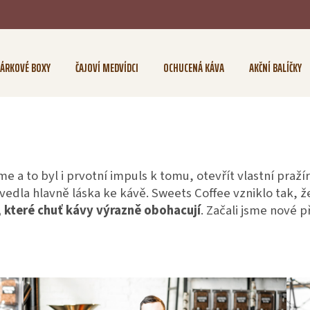
ÁRKOVÉ BOXY
ČAJOVÍ MEDVÍDCI
OCHUCENÁ KÁVA
AKČNÍ BALÍČKY
e a to byl i prvotní impuls k tomu, otevřít vlastní praž
 vedla hlavně láska ke kávě. Sweets Coffee vzniklo tak,
, které chuť kávy výrazně obohacují
. Začali jsme nové 