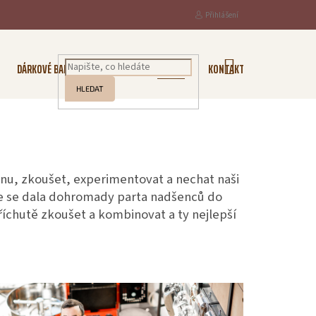
Přihlášení
NÁKUPNÍ
DÁRKOVÉ BALENÍ
KOŘENÍ
O NÁS
KONTAKTY
KOŠÍK
HLEDAT
írnu, zkoušet, experimentovat a nechat naši
 že se dala dohromady parta nadšenců do
příchutě zkoušet a kombinovat a ty nejlepší