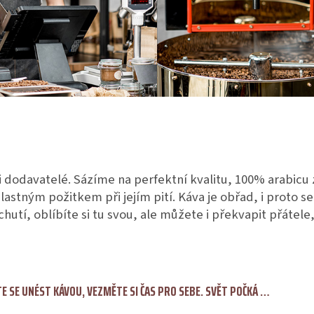
ši dodavatelé. Sázíme na perfektní kvalitu, 100% arabicu 
lastným požitkem při jejím pití. Káva je obřad, i proto s
íchutí, oblíbíte si tu svou, ale můžete i překvapit přátel
E SE UNÉST KÁVOU, VEZMĚTE SI ČAS PRO SEBE. SVĚT POČKÁ …