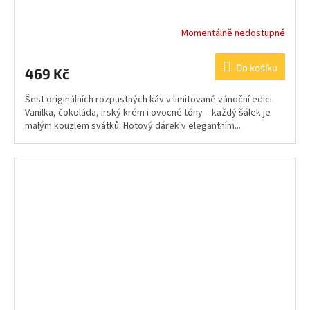
Momentálně nedostupné
Do košíku
469 Kč
Šest originálních rozpustných káv v limitované vánoční edici.
Vanilka, čokoláda, irský krém i ovocné tóny – každý šálek je
malým kouzlem svátků. Hotový dárek v elegantním...