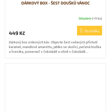
DÁRKOVÝ BOX - ŠEST DOUŠKŮ VÁNOC
Skladem
(>5 ks)
Do košíku
449 Kč
Dárkový box zrnkových káv. Objevte šest voňavých příchutí:
karamel, mandlové amaretto, jablko se skořicí, pečená hruška
a švestka, pomeranč v čokoládě a višně v čokoládě....