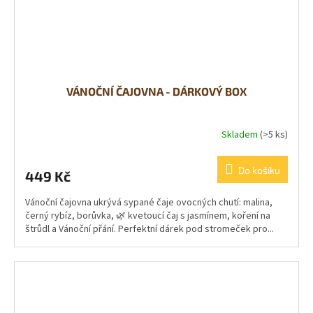
VÁNOČNÍ ČAJOVNA - DÁRKOVÝ BOX
Skladem
(>5 ks)
Do košíku
449 Kč
Vánoční čajovna ukrývá sypané čaje ovocných chutí: malina,
černý rybíz, borůvka, 🌿 kvetoucí čaj s jasmínem, koření na
štrůdl a Vánoční přání. Perfektní dárek pod stromeček pro...