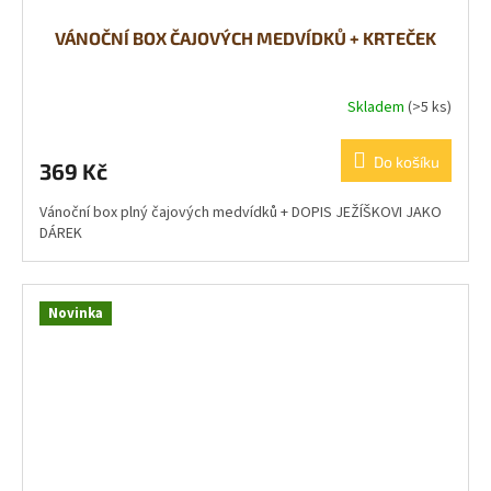
VÁNOČNÍ BOX ČAJOVÝCH MEDVÍDKŮ + KRTEČEK
Skladem
(>5 ks)
Do košíku
369 Kč
Vánoční box plný čajových medvídků + DOPIS JEŽÍŠKOVI JAKO
DÁREK
Novinka