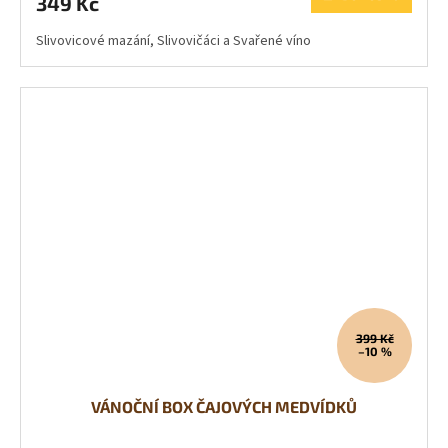
349 Kč
Slivovicové mazání, Slivovičáci a Svařené víno
399 Kč
–10 %
VÁNOČNÍ BOX ČAJOVÝCH MEDVÍDKŮ