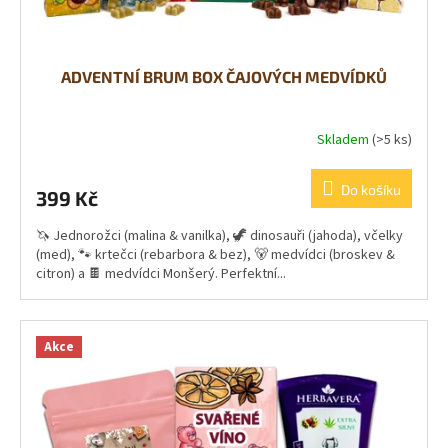
BALENÍ
Ů
KOŘENÍ
ADVENTNÍ BRUM BOX ČAJOVÝCH MEDVÍDKŮ
O
nás
Kontakty
Skladem
(>5 ks)
Přihlášení
Do košíku
399 Kč
🦄 Jednorožci (malina & vanilka), 🦖 dinosauři (jahoda), včelky
(med), 🐾 krtečci (rebarbora & bez), 🐻 medvídci (broskev &
citron) a 🍫 medvídci Monšerý. Perfektní...
Akce