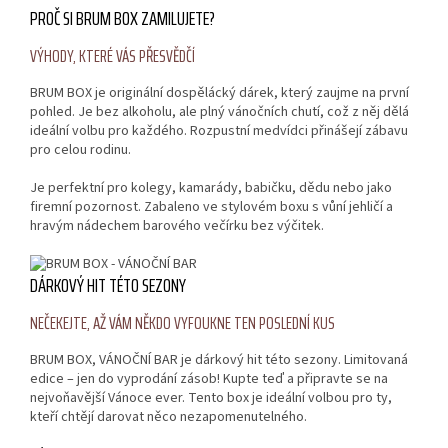
PROČ SI BRUM BOX ZAMILUJETE?
VÝHODY, KTERÉ VÁS PŘESVĚDČÍ
BRUM BOX je originální dospělácký dárek, který zaujme na první
pohled. Je bez alkoholu, ale plný vánočních chutí, což z něj dělá
ideální volbu pro každého. Rozpustní medvídci přinášejí zábavu
pro celou rodinu.
Je perfektní pro kolegy, kamarády, babičku, dědu nebo jako
firemní pozornost. Zabaleno ve stylovém boxu s vůní jehličí a
hravým nádechem barového večírku bez výčitek.
DÁRKOVÝ HIT TÉTO SEZONY
NEČEKEJTE, AŽ VÁM NĚKDO VYFOUKNE TEN POSLEDNÍ KUS
BRUM BOX, VÁNOČNÍ BAR je dárkový hit této sezony. Limitovaná
edice – jen do vyprodání zásob! Kupte teď a připravte se na
nejvoňavější Vánoce ever. Tento box je ideální volbou pro ty,
kteří chtějí darovat něco nezapomenutelného.