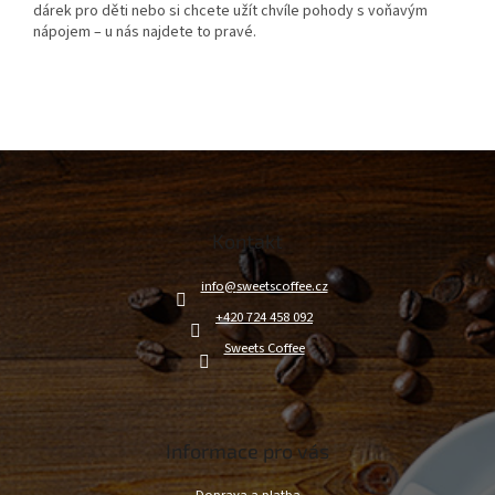
dárek pro děti nebo si chcete užít chvíle pohody s voňavým
nápojem – u nás najdete to pravé.
Z
á
p
a
Kontakt
t
í
info
@
sweetscoffee.cz
+420 724 458 092
Sweets Coffee
Informace pro vás