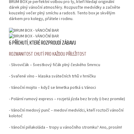
BRUM BOX je perfektní volbou pro ty, kteří hledají originální
dárek plný vánoční atmosféry. Rozpusťte medvídky a začněte
kouzelný večer plný smíchu a radosti. Tento box je skvělým
dárkem pro kolegy, přátele i rodinu.
6 PŘÍCHUTÍ, KTERÉ ROZPROUDÍ ZÁBAVU
ROZMANITOST CHUTÍ PRO KAŽDOU PŘÍLEŽITOST
- Slivovičák – švestkový fičák plný českého šmrncu
- Svařené víno – klasika svátečních trhů v hrníčku
- Vánoční mojito – když se limetka potká s Vánoci
- Polární rumový express – rozjetá jízda bez brzdy (i bez promile)
- Vánoční medový punč – medoví medvídci, kteří roztočí vánoční
kolotoč
- Vánoční piňakoláda – tropy u vánočního stromku? Ano, prosím!