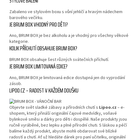
STYLOVÉ BALENÍ
Zabaleno ve stylovém boxu s vůní jehličí a hravým nádechem
barového večírku.
JE BRUM BOX VHODNÝ PRO DĚTI?
Ano, BRUM BOX je bez alkoholu a je vhodný pro všechny věkové
kategorie.
KOLIK PŘÍCHUTÍ OBSAHUJE BRUM BOX?
BRUM BOX obsahuje šest různých svátečních příchutí.
JE BRUM BOX LIMITOVANÁ EDICE?
Ano, BRUM BOX je limitovaná edice dostupná jen do vyprodání
zásob.
LIPOO.CZ – RADOST V KAŽDÉM DOUŠKU
Objevte svět sladké zábavy a přírodních chutí s
Lipoo.cz
– e-
shopem, který přináší originální čajové medvídky, voňavé
bylinkové směsi a dárky pro děti i dospělé. Naše produkty jsou
ručně vyráběné, bez lepku a plné přírodní chuti. S láskou a péčí
balíme každý produkt, abyste mohli obdarovat své blízké
radostí a chutí. Ať už hledáte dárek pro paní učitelku, originální