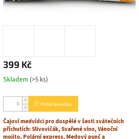
BALENÍ
KOŘENÍ
O
nás
Kontakty
Přihlášení
399 Kč
Měrná
Skladem
(>5 ks)
cena:
Přidat do košíku
Čajoví medvídci pro dospělé v šesti svátečních
příchutích: Slivovičák, Svařené víno, Vánoční
mojito, Polární express, Medový punč a