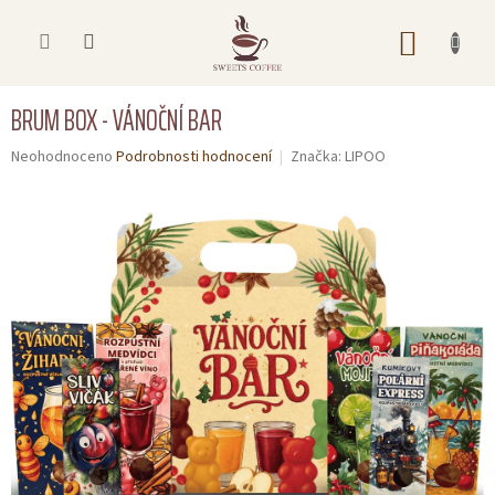
Přejít
na
NÁKUP
obsah
KOŠÍK
BRUM BOX - VÁNOČNÍ BAR
Úvod
MIKULÁŠ,
Průměrné
Neohodnoceno
Podrobnosti hodnocení
Značka:
LIPOO
VÁNOCE
hodnocení
produktu
je
DÁRKOVÉ
0,0
BOXY
z
5
Čajoví
hvězdiček.
medvídci
OCHUCENÁ
KÁVA
AKČNÍ
BALÍČKY
DÁRKOVÉ