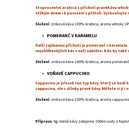
Stoprocentní arabica s příchutí pravéKáva whisky
těžkým dnem i k posezení s přáteli. Vyzkoušejte
Složení
: zrnková káva 100% Arabica, aroma whisky (
POMERANČ V KARAMELU
Další zajímavou příchutí je pomeranč v karamelu.
nejoblíbenějších káv v naší nabídce. Kdo by také 
Složení
: zrnková káva 100% Arabica, aroma pomeranč
VOŇAVÉ CAPPUCINO
Cappucino je přesně ten typ kávy, který se hodí 
cappucina, ale s účinky pravé kávy. Můžete si ji i 
Složení
: zrnková káva 100% Arabica, aroma cappucina
Příprava
: 6g mleté kávy zalejeme 100ml vody o teplo