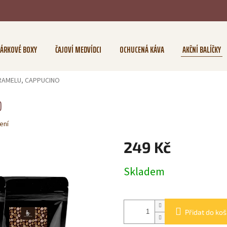
ÁRKOVÉ BOXY
ČAJOVÍ MEDVÍDCI
OCHUCENÁ KÁVA
AKČNÍ BALÍČKY
RAMELU, CAPPUCINO
O
ení
249 Kč
Měrná
Skladem
cena:
Přidat do koš