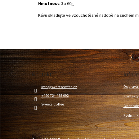
Hmotnost
: 3 x 60g
Kávu skladujte ve vzduchotěsné nádobě na suchém mí
Z
á
p
a
Kontakt
Infor
t
í
Doprava 
info
@
sweetscoffee.cz
+420 724 458 092
Kontakty
Sweets Coffee
Obchodn
Podmínky