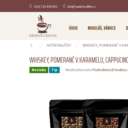
Přejít
+420 724 458 092
info@sweetscoffee.cz
na
obsah
ÚVOD
MIKULÁŠ, VÁNOCE
D
Domů
AKČNÍ BALÍČKY
WHISKEY, POMERANČ V KA
WHISKEY, POMERANČ V KARAMELU, CAPPUCIN
Průměrné
Neohodnoceno
Podrobnosti hodnoc
Novinka
Tip
hodnocení
produktu
je
0,0
z
5
hvězdiček.