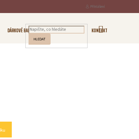
Přihlášení
NÁKUPNÍ
DÁRKOVÉ BALENÍ
KOŘENÍ
O NÁS
KONTAKTY
KOŠÍK
HLEDAT
íku