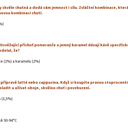
 skvěle chutná a dodá vám jemnost i sílu. Zvláštní kombinace, která
 novou kombinaci chutí.
4%)
 Osvěžující příchuť pomeranče a jemný karamel dávají kávě specific
odolal, že?
e (2%) a karamelu (2%)
k přípravě latté nebo cappucina. Když si koupíte pravou stoprocentní
osladit a užívat oboje, skvělou chuť i povzbuzení.
 (3,5%)
tě 93-94°C