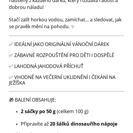
nadšený z každého dárku, který rozdává radost a
dobrou náladu!
Stačí zalít horkou vodou, zamíchat... a sledovat, jak
se pravěk mění na pohodu. ✨
✅ IDEÁLNÍ JAKO ORIGINÁLNÍ VÁNOČNÍ DÁREK
✅ ZÁBAVNÉ ROZPOUŠTĚNÍ PRO DĚTI I DOSPĚLÉ
✅ LAHODNÁ JAHODOVÁ PŘÍCHUŤ
✅ VHODNÉ NA VEČERNÍ UKLIDNĚNÍ I ČEKÁNÍ NA
JEŽÍŠKA
🎁 BALENÍ OBSAHUJE:
2 sáčky po 50 g
(celkem 100 g)
Připravíte až
20 šálků dinosauřího nápoje