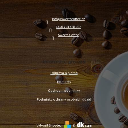
a
Kontakt
t
í
info
@
sweetscoffee.cz
+420 724 458 092
Sweets Coffee
Informace pro vás
Doprava a platba
Kontakty
Obchodní podmínky
Podmínky ochrany osobních údajů
Vytvořil Shoptet
&