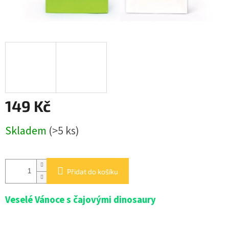
BALENÍ
KOŘENÍ
O
nás
Kontakty
Přihlášení
149 Kč
Měrná
Skladem
(>5 ks)
cena:
Přidat do košíku
Veselé Vánoce s čajovými dinosaury