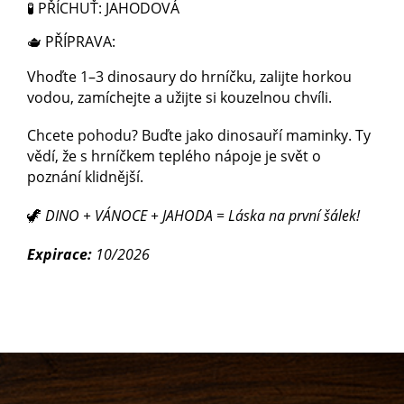
🧪 PŘÍCHUŤ:
JAHODOVÁ
🫖 PŘÍPRAVA:
Vhoďte 1–3 dinosaury do hrníčku, zalijte horkou
vodou, zamíchejte a užijte si kouzelnou chvíli.
Chcete pohodu? Buďte jako dinosauří maminky. Ty
vědí, že s hrníčkem teplého nápoje je svět o
poznání klidnější.
🦖
DINO + VÁNOCE + JAHODA = Láska na první šálek!
Expirace:
10/2026
Z
á
p