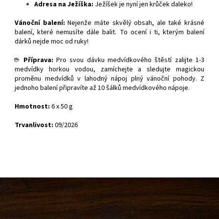
Adresa na Ježíška:
Ježíšek je nyní jen krůček daleko!
Vánoční balení:
Nejenže máte skvělý obsah, ale také krásné
balení, které nemusíte dále balit. To ocení i ti, kterým balení
dárků nejde moc od ruky!
☕
Příprava:
Pro svou dávku medvídkového štěstí zalijte 1-3
medvídky horkou vodou, zamíchejte a sledujte magickou
proměnu medvídků v lahodný nápoj plný vánoční pohody. Z
jednoho balení připravíte až 10 šálků medvídkového nápoje.
Hmotnost:
6 x 50 g
Trvanlivost:
09/2026
Z
á
p
a
Kontakt