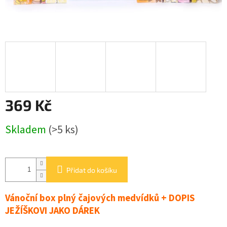
BALENÍ
KOŘENÍ
O
nás
Kontakty
Přihlášení
369 Kč
Měrná
Skladem
(>5 ks)
cena:
Přidat do košíku
Vánoční box plný čajových medvídků + DOPIS
JEŽÍŠKOVI JAKO DÁREK