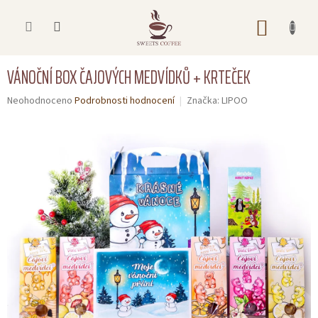
Přejít
na
NÁKUP
obsah
KOŠÍK
VÁNOČNÍ BOX ČAJOVÝCH MEDVÍDKŮ + KRTEČEK
Úvod
MIKULÁŠ,
Průměrné
Neohodnoceno
Podrobnosti hodnocení
Značka:
LIPOO
VÁNOCE
hodnocení
produktu
je
DÁRKOVÉ
0,0
BOXY
z
5
Čajoví
hvězdiček.
medvídci
OCHUCENÁ
KÁVA
AKČNÍ
BALÍČKY
DÁRKOVÉ