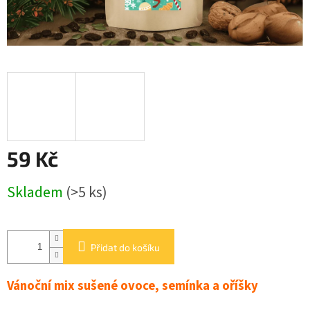
BALENÍ
KOŘENÍ
O
nás
Kontakty
Přihlášení
59 Kč
Měrná
Skladem
(>5 ks)
cena:
Přidat do košíku
Vánoční mix sušené ovoce, semínka a oříšky