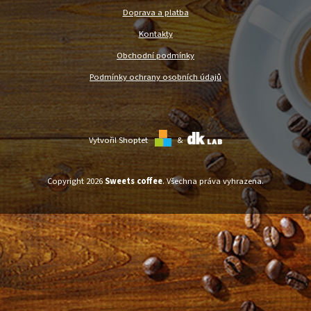
Doprava a platba
Kontakty
Obchodní podmínky
Podmínky ochrany osobních údajů
Vytvořil Shoptet
&
Copyright 2026
Sweets coffee
. Všechna práva vyhrazena.