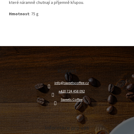
které náramně chutnají a příjemně křupou.
Hmotnost
: 75 g
Z
á
p
a
Kontakt
t
í
info
@
sweetscoffee.cz
+420 724 458 092
Sweets Coffee
Informace pro vás