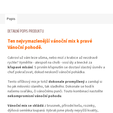
Popis
DETAILNÍ POPIS PRODUKTU
Ten nejvymazlenější vánoční mix k pravé
Vánoční pohodě.
Cukroví už vám leze ušima, nebo mizí z krabice až nezdravě
rychle? Vyměňte - alespoň na chvíli - vosí úly a linecké za
křupavé mlsání
. S prvním křupnutím se dostaví slastný úsměv a
chuť pokračovat, dokud neskončí vánoční pohádka.
Tento oříškový mix je totiž
dokonale promyšlený
a zamilují si
ho jak milovníci slaného, tak sladkého. Dokonale se hodí k
našemu svařáku, či vánočnímu punči. Touto kombinací nastolíte
nekompromisní vánoční pohodu
.
Vánoční mix se skládá
z brusinek, přírodní kešu, rozinky,
dýňová semínka loupaná. Vybrali jsme plody nejvyšší kvality,